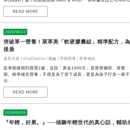
耳(Bayer) 旗下的創新品牌Stem & Root™ 與荷蘭生技公司Nutri
READ MORE
2026/06/12
突破單一營養！萊萃美「軟硬膠囊組」精準配方，
後盾
成長支援
VitaCholine
膽鹼
孕期營養
營養補給
從孕期後期到寶寶2歲，這段「黃金1000天」是寶寶腦部、骨骼
期。精準補充營養，不僅是為了當下成長，更是為孩子打造一輩子
示...
READ MORE
2026/06/04
『年輕，好累。』──傾聽年輕世代的真心話，輔助