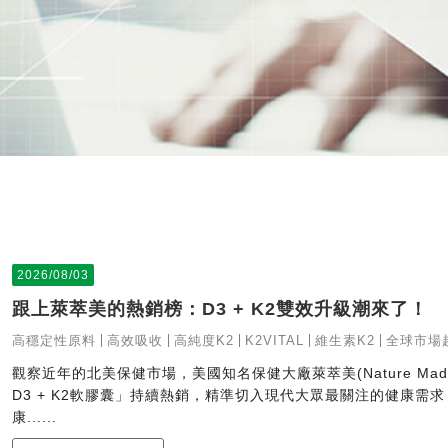
2026/08/03
跟上萊萃美的熱銷榜：D3 + K2雙效升級潮來了！
高穩定性原料
高效吸收
高純度K2
K2VITAL
維生素K2
全球市場
觀察近年的北美保健市場，美國知名保健大廠萊萃美(Nature Made)
D3 + K2軟膠囊」持續熱銷，精準切入現代大眾最關注的健康需
康......