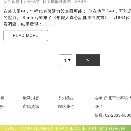
女性保健
男性保健
日本機能性飲料
GABA
在外人眼中，年輕代表著活力與無限可能； 但在他們心中，可能
的壓力。 Suntory發布了《年輕人真心話健康白皮書》，以864位
卷調查，結果發現：.......
READ MORE
>
園
最新消息
系列產品
地址:台北市士林區大
務
市場資訊
聯絡我們
8F-1
傳真: 02-2883-988
©2026
TOONG YEUAN ENTERPRISE CO.,LTD
All rights reserved.