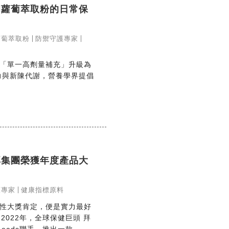
s胡蘿蔔萃取粉的日常保
胡蘿蔔萃取粉
防禦守護專家
「單一高劑量補充」升級為
力與新陳代謝，營養學界提倡
拜耳集團榮獲年度產品大
護專家
健康指標原料
性大獎肯定，便是實力最好
獎 2022年，全球保健巨頭 拜