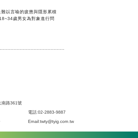
是難以言喻的疲憊與隱形累積
18~34歲男女為對象進行問
南路361號
電話:02-2883-9887
0
Email:twty@tyig.com.tw