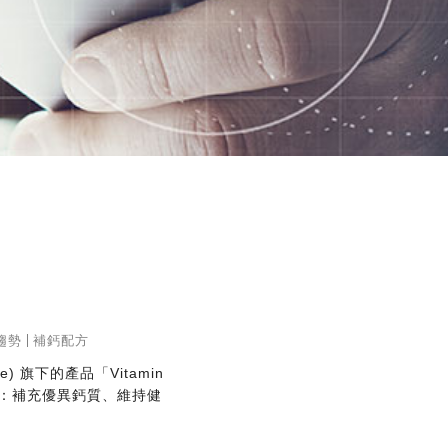
趨勢
補鈣配方
 旗下的產品「Vitamin
求：補充優異鈣質、維持健