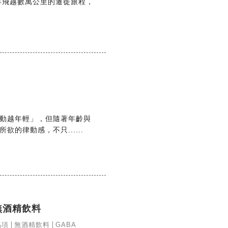
每年飛越數萬公里的遷徙旅程，
動越年輕」，但隨著年齡與
的律動感，不只......
的無酒精飲料
品項
無酒精飲料
GABA