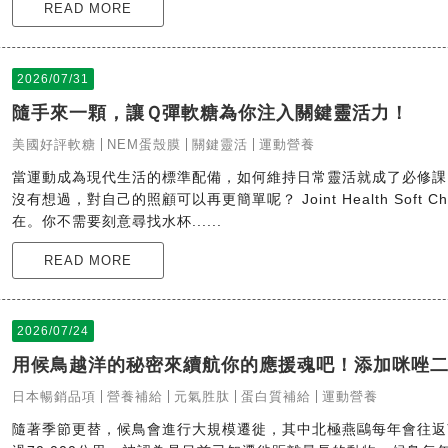
READ MORE
2026/07/31
隨手來一顆，讓Ｑ彈軟糖為你注入關鍵靈活力！
美國好評軟糖
NEM蛋殼膜
關鍵靈活
運動營養
當運動成為現代生活的標準配備，如何維持日常靈活就成了必修課
沒有想過，對自己的照顧可以再更簡單呢？ Joint Health Soft
在。你不需要刻意尋找水杯......
READ MORE
2026/07/24
用候鳥越洋的秘密來續航你的應援魂吧！添加咪唑
日本暢銷品項
營養補給
元氣胜肽
蛋白質補給
運動營養
隨著季節更替，候鳥會進行大規模遷徙，其中北極燕鷗每年會往返