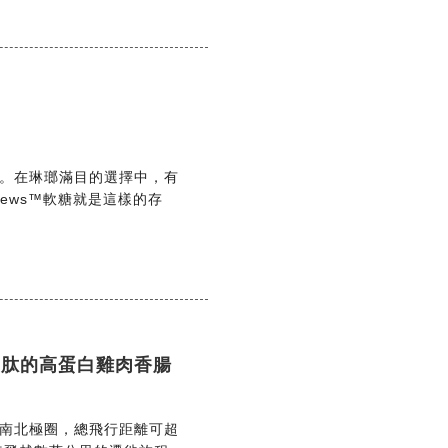
。在琳瑯滿目的選擇中，有
 Chews™軟糖就是這樣的存
二肽的高蛋白雞肉香腸
南北極圈，總飛行距離可超