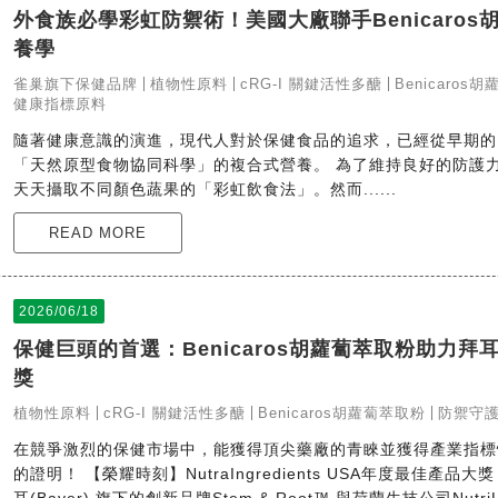
外食族必學彩虹防禦術！美國大廠聯手Benicaro
養學
雀巢旗下保健品牌
植物性原料
cRG-I 關鍵活性多醣
Benicaros
健康指標原料
隨著健康意識的演進，現代人對於保健食品的追求，已經從早期的
「天然原型食物協同科學」的複合式營養。 為了維持良好的防護
天天攝取不同顏色蔬果的「彩虹飲食法」。然而......
READ MORE
2026/06/18
保健巨頭的首選：Benicaros胡蘿蔔萃取粉助力
獎
植物性原料
cRG-I 關鍵活性多醣
Benicaros胡蘿蔔萃取粉
防禦守
在競爭激烈的保健市場中，能獲得頂尖藥廠的青睞並獲得產業指標
的證明！ 【榮耀時刻】NutraIngredients USA年度最佳產品大