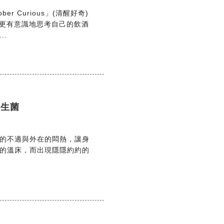
 Curious」(清醒好奇)
開始更有意識地思考自己的飲酒
..
益生菌
的不適與外在的悶熱，讓身
的溫床，而出現隱隱約約的