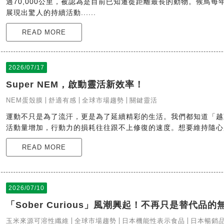
過70,000公里，被認為是目前已知遷徙距離最長的動物。候鳥
展現出驚人的持續活動......
READ MORE
2026/07/17
Super NEM，啟動靈活新效率！
NEM蛋殼膜
舒適有感
全球市場趨勢
關鍵靈活
運動不只是為了流汗，更是為了延續精彩的生活。我們都知道「越
活動量增加，行動力的損耗往往跟不上修復的速度。想要維持隨心所欲
READ MORE
2026/07/10
「Sober Curious」風潮興起！不再只是替代品
玉米來源可溶性纖維
全球市場趨勢
日本機能性表示食品
日本暢銷