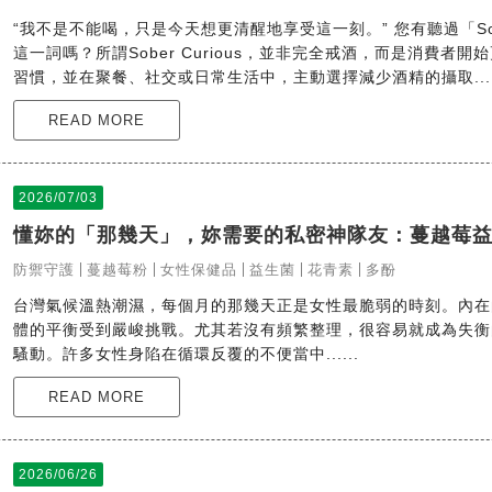
“我不是不能喝，只是今天想更清醒地享受這一刻。” 您有聽過「Sober
這一詞嗎？所謂Sober Curious，並非完全戒酒，而是消費者
習慣，並在聚餐、社交或日常生活中，主動選擇減少酒精的攝取....
READ MORE
2026/07/03
懂妳的「那幾天」，妳需要的私密神隊友：蔓越莓
防禦守護
蔓越莓粉
女性保健品
益生菌
花青素
多酚
台灣氣候溫熱潮濕，每個月的那幾天正是女性最脆弱的時刻。內在
體的平衡受到嚴峻挑戰。尤其若沒有頻繁整理，很容易就成為失衡
騷動。許多女性身陷在循環反覆的不便當中......
READ MORE
2026/06/26