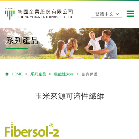
系列產品

HOME
>
系列產品
>
機能性素材
> 強身保護
玉米來源可溶性纖維