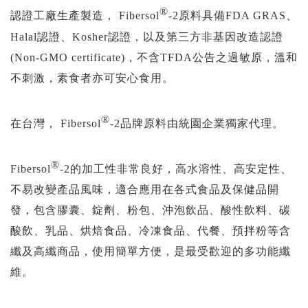
®
認證工廠生產製造， Fibersol
-2原料具備FDA GRAS、
Halal認證、Kosher認證，以及第三方非基因改造認證
(Non-GMO certificate)，不含TFDA公告之過敏原，溫和
不刺激，素食者亦可安心食用。
®
在台灣， Fibersol
-2品牌原料由統園企業獨家代理。
®
Fibersol
-2的加工性非常良好，高水溶性、高安定性、
不易改變產品風味，適合應用在各式食品及保健品開
發，包含膠囊、錠劑、粉包、沖泡飲品、酸性飲料、碳
酸飲、乳品、烘焙食品、冷凍食品、代餐、預拌粉等含
纖及高纖商品，使用簡單方便，是最受歡迎的多功能纖
維。