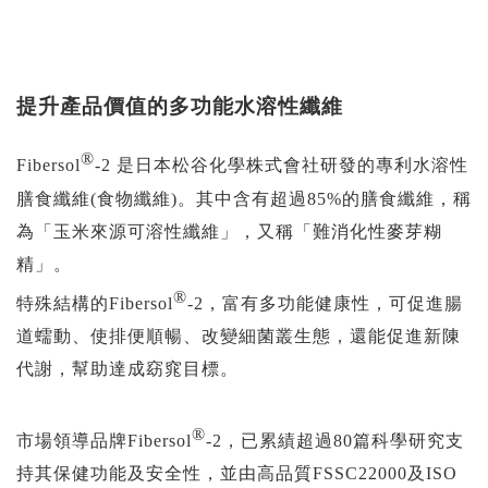
提升產品價值的多功能水溶性纖維
®
Fibersol
-2 是日本松谷化學株式會社研發的專利水溶性
膳食纖維(食物纖維)。其中含有超過85%的膳食纖維，稱
為「玉米來源可溶性纖維」，又稱「難消化性麥芽糊
精」。
®
特殊結構的Fibersol
-2，富有多功能健康性，可促進腸
道蠕動、使排便順暢、改變細菌叢生態，還能促進新陳
代謝，幫助達成窈窕目標。
®
市場領導品牌Fibersol
-2，已累績超過80篇科學研究支
持其保健功能及安全性，並由高品質FSSC22000及ISO