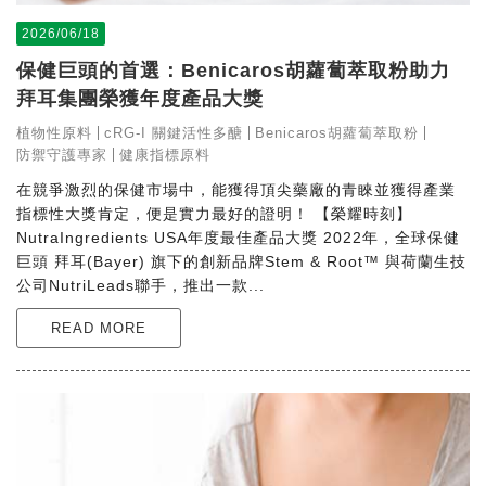
2026/06/18
保健巨頭的首選：Benicaros胡蘿蔔萃取粉助力
拜耳集團榮獲年度產品大獎
植物性原料
cRG-I 關鍵活性多醣
Benicaros胡蘿蔔萃取粉
防禦守護專家
健康指標原料
在競爭激烈的保健市場中，能獲得頂尖藥廠的青睞並獲得產業
指標性大獎肯定，便是實力最好的證明！ 【榮耀時刻】
NutraIngredients USA年度最佳產品大獎 2022年，全球保健
巨頭 拜耳(Bayer) 旗下的創新品牌Stem & Root™ 與荷蘭生技
公司NutriLeads聯手，推出一款...
READ MORE