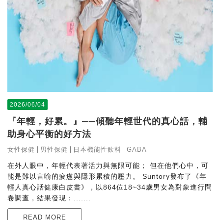
2026/06/04
『年輕，好累。』──傾聽年輕世代的真心話，輔
助身心平衡的好方法
女性保健
男性保健
日本機能性飲料
GABA
在外人眼中，年輕代表著活力與無限可能； 但在他們心中，可
能是難以言喻的疲憊與隱形累積的壓力。 Suntory發布了《年
輕人真心話健康白皮書》，以864位18~34歲男女為對象進行問
卷調查，結果發現：.......
READ MORE