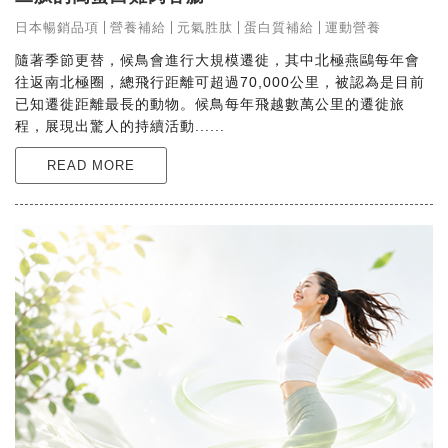
日本暢銷品項
營養補給
元氣胜肽
蛋白質補給
運動營養
隨著季節更替，候鳥會進行大規模遷徙，其中北極燕鷗每年會
往返南北極圈，總飛行距離可超過70,000公里，被認為是目前
已知遷徙距離最長的動物。候鳥每年飛越數萬公里的遷徙旅
程，展現出驚人的持續活動......
READ MORE