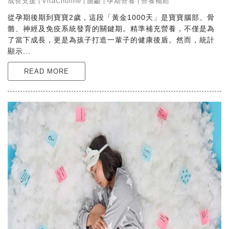
成長支援
VitaCholine
膽鹼
孕期營養
營養補給
從孕期後期到寶寶2歲，這段「黃金1000天」是寶寶腦部、骨
骼、神經及免疫系統發育的關鍵期。精準補充營養，不僅是為
了當下成長，更是為孩子打造一輩子的健康後盾。然而，統計
顯示...
READ MORE