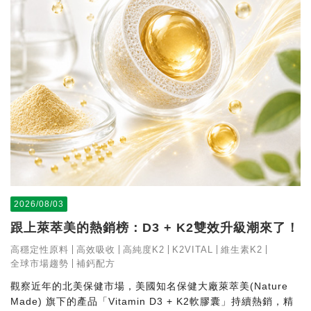
2026/08/03
跟上萊萃美的熱銷榜：D3 + K2雙效升級潮來了！
高穩定性原料
高效吸收
高純度K2
K2VITAL
維生素K2
全球市場趨勢
補鈣配方
觀察近年的北美保健市場，美國知名保健大廠萊萃美(Nature
Made) 旗下的產品「Vitamin D3 + K2軟膠囊」持續熱銷，精