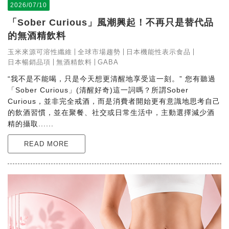
2026/07/10
「Sober Curious」風潮興起！不再只是替代品
的無酒精飲料
玉米來源可溶性纖維
全球市場趨勢
日本機能性表示食品
日本暢銷品項
無酒精飲料
GABA
“我不是不能喝，只是今天想更清醒地享受這一刻。” 您有聽過
「Sober Curious」(清醒好奇)這一詞嗎？所謂Sober
Curious，並非完全戒酒，而是消費者開始更有意識地思考自己
的飲酒習慣，並在聚餐、社交或日常生活中，主動選擇減少酒
精的攝取......
READ MORE