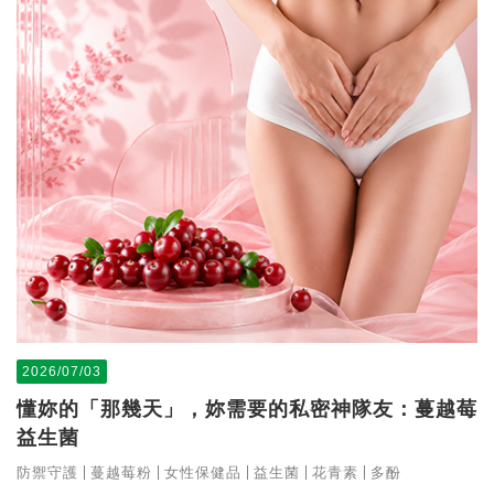
2026/07/03
懂妳的「那幾天」，妳需要的私密神隊友：蔓越莓
益生菌
防禦守護
蔓越莓粉
女性保健品
益生菌
花青素
多酚