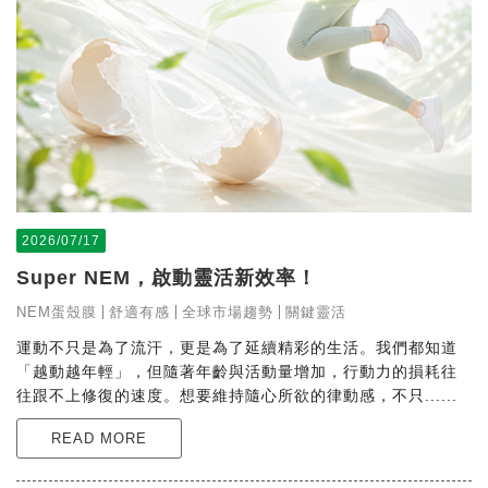
2026/07/17
Super NEM，啟動靈活新效率！
NEM蛋殼膜
舒適有感
全球市場趨勢
關鍵靈活
運動不只是為了流汗，更是為了延續精彩的生活。我們都知道
「越動越年輕」，但隨著年齡與活動量增加，行動力的損耗往
往跟不上修復的速度。想要維持隨心所欲的律動感，不只......
READ MORE