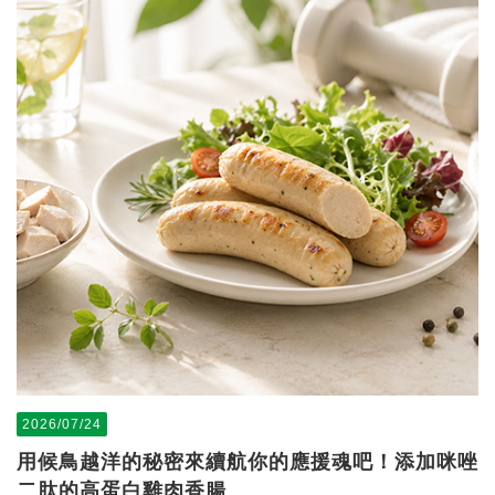
2026/07/24
用候鳥越洋的秘密來續航你的應援魂吧！添加咪唑
二肽的高蛋白雞肉香腸