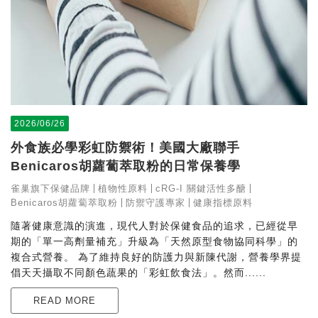
2026/06/26
外食族必學彩虹防禦術！美國大廠聯手
Benicaros胡蘿蔔萃取粉的日常保養學
雀巢旗下保健品牌
植物性原料
cRG-I 關鍵活性多醣
Benicaros胡蘿蔔萃取粉
防禦守護專家
健康指標原料
隨著健康意識的演進，現代人對於保健食品的追求，已經從早
期的「單一高劑量補充」升級為「天然原型食物協同科學」的
複合式營養。 為了維持良好的防護力與新陳代謝，營養學界提
倡天天攝取不同顏色蔬果的「彩虹飲食法」。然而......
READ MORE