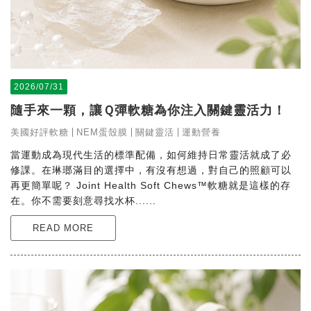
2026/07/31
隨手來一顆，讓Ｑ彈軟糖為你注入關鍵靈活力！
美國好評軟糖
NEM蛋殼膜
關鍵靈活
運動營養
當運動成為現代生活的標準配備，如何維持日常靈活就成了必
修課。在琳瑯滿目的選擇中，有沒有想過，對自己的照顧可以
再更簡單呢？ Joint Health Soft Chews™軟糖就是這樣的存
在。你不需要刻意尋找水杯......
READ MORE