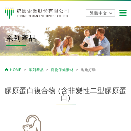
系列產品

HOME
>
系列產品
>
寵物保健素材
> 跑跑好動
膠原蛋白複合物 (含非變性二型膠原蛋
白)