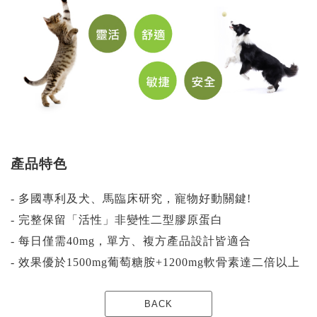
產品特色
- 多國專利及犬、馬臨床研究，寵物好動關鍵!
- 完整保留「活性」非變性二型膠原蛋白
- 每日僅需40mg，單方、複方產品設計皆適合
- 效果優於1500mg葡萄糖胺+1200mg軟骨素達二倍以上
BACK