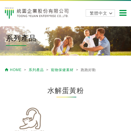
系列產品

HOME
>
系列產品
>
寵物保健素材
> 跑跑好動
水解蛋黃粉