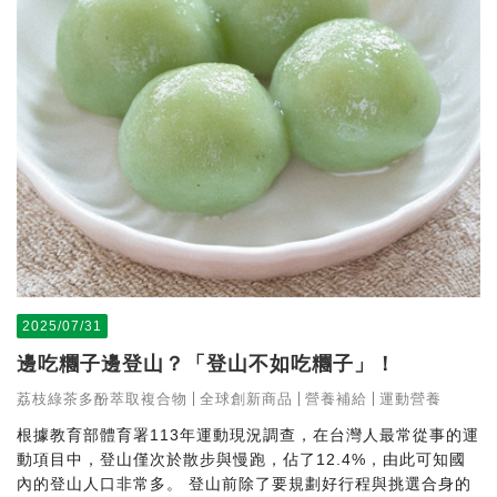
2025/07/31
邊吃糰子邊登山？「登山不如吃糰子」！
荔枝綠茶多酚萃取複合物
全球創新商品
營養補給
運動營養
根據教育部體育署113年運動現況調查，在台灣人最常從事的運
動項目中，登山僅次於散步與慢跑，佔了12.4%，由此可知國
內的登山人口非常多。 登山前除了要規劃好行程與挑選合身的