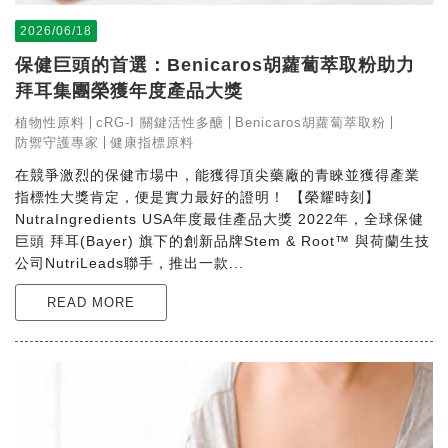
2026/06/18
保健巨頭的首選：Benicaros胡蘿蔔萃取粉助力
拜耳集團榮獲年度產品大獎
植物性原料
cRG-I 關鍵活性多醣
Benicaros胡蘿蔔萃取粉
防禦守護專家
健康指標原料
在競爭激烈的保健市場中，能獲得頂尖藥廠的青睞並獲得產業
指標性大獎肯定，便是實力最好的證明！ 【榮耀時刻】
NutraIngredients USA年度最佳產品大獎 2022年，全球保健
巨頭 拜耳(Bayer) 旗下的創新品牌Stem & Root™ 與荷蘭生技
公司NutriLeads聯手，推出一款...
READ MORE