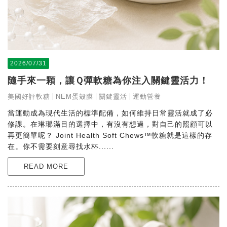
2026/07/31
隨手來一顆，讓Ｑ彈軟糖為你注入關鍵靈活力！
美國好評軟糖
NEM蛋殼膜
關鍵靈活
運動營養
當運動成為現代生活的標準配備，如何維持日常靈活就成了必
修課。在琳瑯滿目的選擇中，有沒有想過，對自己的照顧可以
再更簡單呢？ Joint Health Soft Chews™軟糖就是這樣的存
在。你不需要刻意尋找水杯......
READ MORE