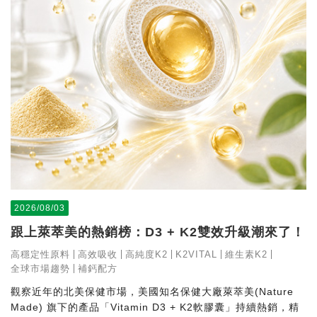
2026/08/03
跟上萊萃美的熱銷榜：D3 + K2雙效升級潮來了！
高穩定性原料
高效吸收
高純度K2
K2VITAL
維生素K2
全球市場趨勢
補鈣配方
觀察近年的北美保健市場，美國知名保健大廠萊萃美(Nature
Made) 旗下的產品「Vitamin D3 + K2軟膠囊」持續熱銷，精