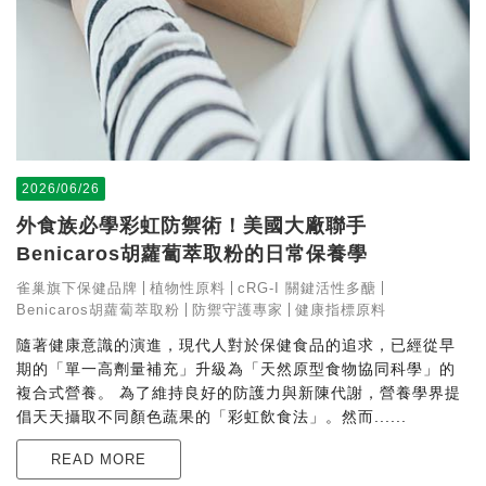
2026/06/26
外食族必學彩虹防禦術！美國大廠聯手
Benicaros胡蘿蔔萃取粉的日常保養學
雀巢旗下保健品牌
植物性原料
cRG-I 關鍵活性多醣
Benicaros胡蘿蔔萃取粉
防禦守護專家
健康指標原料
隨著健康意識的演進，現代人對於保健食品的追求，已經從早
期的「單一高劑量補充」升級為「天然原型食物協同科學」的
複合式營養。 為了維持良好的防護力與新陳代謝，營養學界提
倡天天攝取不同顏色蔬果的「彩虹飲食法」。然而......
READ MORE