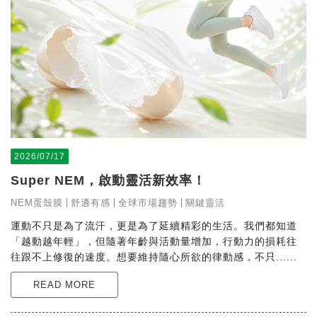
2026/07/17
Super NEM，啟動靈活新效率！
NEM蛋殼膜
舒適有感
全球市場趨勢
關鍵靈活
運動不只是為了流汗，更是為了延續精彩的生活。我們都知道
「越動越年輕」，但隨著年齡與活動量增加，行動力的損耗往
往跟不上修復的速度。想要維持隨心所欲的律動感，不只......
READ MORE