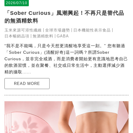
2026/07/10
「Sober Curious」風潮興起！不再只是替代品
的無酒精飲料
玉米來源可溶性纖維
全球市場趨勢
日本機能性表示食品
日本暢銷品項
無酒精飲料
GABA
“我不是不能喝，只是今天想更清醒地享受這一刻。” 您有聽過
「Sober Curious」(清醒好奇)這一詞嗎？所謂Sober
Curious，並非完全戒酒，而是消費者開始更有意識地思考自己
的飲酒習慣，並在聚餐、社交或日常生活中，主動選擇減少酒
精的攝取......
READ MORE