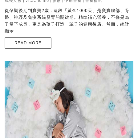
成長支援
VitaCholine
膽鹼
孕期營養
營養補給
從孕期後期到寶寶2歲，這段「黃金1000天」是寶寶腦部、骨
骼、神經及免疫系統發育的關鍵期。精準補充營養，不僅是為
了當下成長，更是為孩子打造一輩子的健康後盾。然而，統計
顯示...
READ MORE