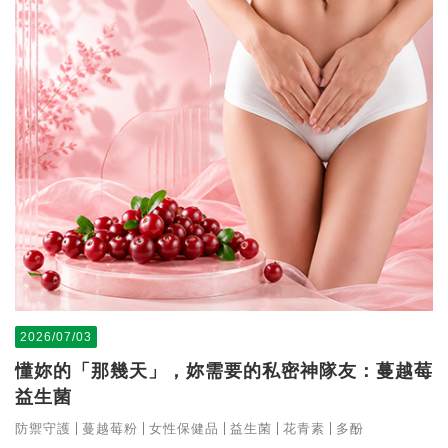
2026/07/03
懂妳的「那幾天」，妳需要的私密神隊友：蔓越莓
益生菌
防禦守護
蔓越莓粉
女性保健品
益生菌
花青素
多酚