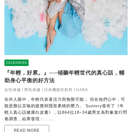
2026/06/04
『年輕，好累。』──傾聽年輕世代的真心話，輔
助身心平衡的好方法
女性保健
男性保健
日本機能性飲料
GABA
在外人眼中，年輕代表著活力與無限可能； 但在他們心中，可
能是難以言喻的疲憊與隱形累積的壓力。 Suntory發布了《年
輕人真心話健康白皮書》，以864位18~34歲男女為對象進行問
卷調查，結果發現：.......
READ MORE