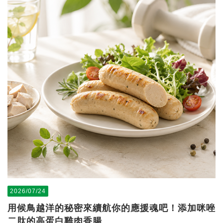
2026/07/24
用候鳥越洋的秘密來續航你的應援魂吧！添加咪唑
二肽的高蛋白雞肉香腸