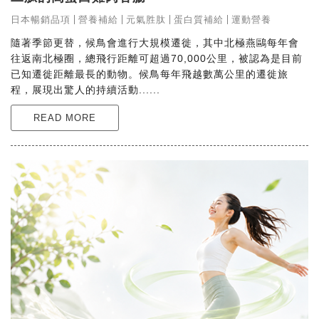
日本暢銷品項
營養補給
元氣胜肽
蛋白質補給
運動營養
隨著季節更替，候鳥會進行大規模遷徙，其中北極燕鷗每年會
往返南北極圈，總飛行距離可超過70,000公里，被認為是目前
已知遷徙距離最長的動物。候鳥每年飛越數萬公里的遷徙旅
程，展現出驚人的持續活動......
READ MORE