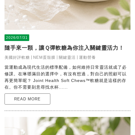
2026/07/31
隨手來一顆，讓Ｑ彈軟糖為你注入關鍵靈活力！
美國好評軟糖
NEM蛋殼膜
關鍵靈活
運動營養
當運動成為現代生活的標準配備，如何維持日常靈活就成了必
修課。在琳瑯滿目的選擇中，有沒有想過，對自己的照顧可以
再更簡單呢？ Joint Health Soft Chews™軟糖就是這樣的存
在。你不需要刻意尋找水杯......
READ MORE