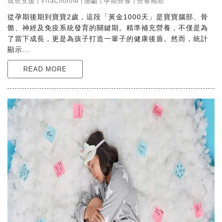
成長支援
VitaCholine
膽鹼
孕期營養
營養補給
從孕期後期到寶寶2歲，這段「黃金1000天」是寶寶腦部、骨
骼、神經及免疫系統發育的關鍵期。精準補充營養，不僅是為
了當下成長，更是為孩子打造一輩子的健康後盾。然而，統計
顯示...
READ MORE