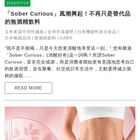
2026/07/10
「Sober Curious」風潮興起！不再只是替代品
的無酒精飲料
玉米來源可溶性纖維
全球市場趨勢
日本機能性表示食品
日本暢銷品項
無酒精飲料
GABA
“我不是不能喝，只是今天想更清醒地享受這一刻。” 您有聽過
「Sober Curious」(清醒好奇)這一詞嗎？所謂Sober
Curious，並非完全戒酒，而是消費者開始更有意識地思考自己
的飲酒習慣，並在聚餐、社交或日常生活中，主動選擇減少酒
精的攝取......
READ MORE