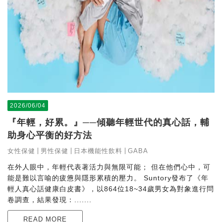
2026/06/04
『年輕，好累。』──傾聽年輕世代的真心話，輔
助身心平衡的好方法
女性保健
男性保健
日本機能性飲料
GABA
在外人眼中，年輕代表著活力與無限可能； 但在他們心中，可
能是難以言喻的疲憊與隱形累積的壓力。 Suntory發布了《年
輕人真心話健康白皮書》，以864位18~34歲男女為對象進行問
卷調查，結果發現：.......
READ MORE