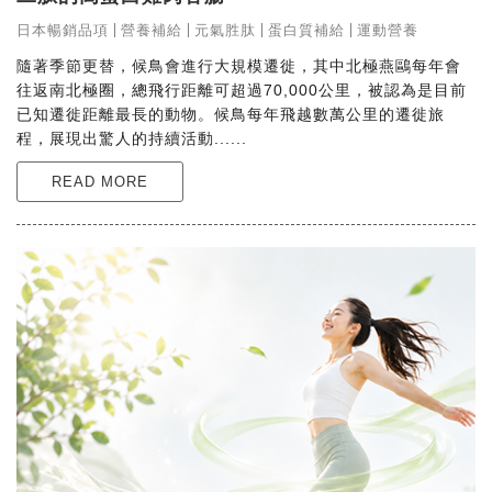
日本暢銷品項
營養補給
元氣胜肽
蛋白質補給
運動營養
隨著季節更替，候鳥會進行大規模遷徙，其中北極燕鷗每年會
往返南北極圈，總飛行距離可超過70,000公里，被認為是目前
已知遷徙距離最長的動物。候鳥每年飛越數萬公里的遷徙旅
程，展現出驚人的持續活動......
READ MORE