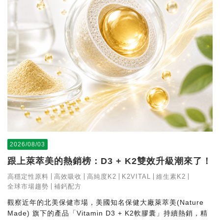
2026/08/03
跟上萊萃美的熱銷榜：D3 + K2雙效升級潮來了！
高穩定性原料
高效吸收
高純度K2
K2VITAL
維生素K2
全球市場趨勢
補鈣配方
觀察近年的北美保健市場，美國知名保健大廠萊萃美(Nature
Made) 旗下的產品「Vitamin D3 + K2軟膠囊」持續熱銷，精