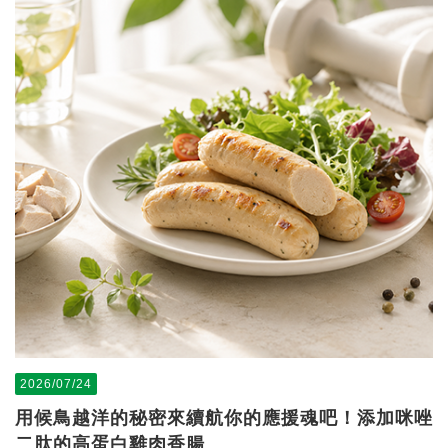
2026/07/24
用候鳥越洋的秘密來續航你的應援魂吧！添加咪唑
二肽的高蛋白雞肉香腸