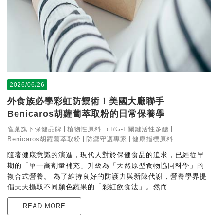
2026/06/26
外食族必學彩虹防禦術！美國大廠聯手
Benicaros胡蘿蔔萃取粉的日常保養學
雀巢旗下保健品牌
植物性原料
cRG-I 關鍵活性多醣
Benicaros胡蘿蔔萃取粉
防禦守護專家
健康指標原料
隨著健康意識的演進，現代人對於保健食品的追求，已經從早
期的「單一高劑量補充」升級為「天然原型食物協同科學」的
複合式營養。 為了維持良好的防護力與新陳代謝，營養學界提
倡天天攝取不同顏色蔬果的「彩虹飲食法」。然而......
READ MORE