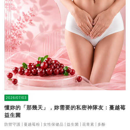
2026/07/03
懂妳的「那幾天」，妳需要的私密神隊友：蔓越莓
益生菌
防禦守護
蔓越莓粉
女性保健品
益生菌
花青素
多酚