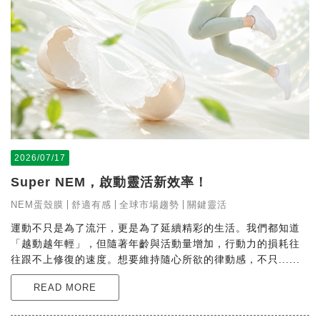
2026/07/17
Super NEM，啟動靈活新效率！
NEM蛋殼膜
舒適有感
全球市場趨勢
關鍵靈活
運動不只是為了流汗，更是為了延續精彩的生活。我們都知道
「越動越年輕」，但隨著年齡與活動量增加，行動力的損耗往
往跟不上修復的速度。想要維持隨心所欲的律動感，不只......
READ MORE