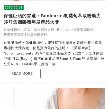
2026/06/18
保健巨頭的首選：Benicaros胡蘿蔔萃取粉助力
拜耳集團榮獲年度產品大獎
植物性原料
cRG-I 關鍵活性多醣
Benicaros胡蘿蔔萃取粉
防禦守護專家
健康指標原料
在競爭激烈的保健市場中，能獲得頂尖藥廠的青睞並獲得產業
指標性大獎肯定，便是實力最好的證明！ 【榮耀時刻】
NutraIngredients USA年度最佳產品大獎 2022年，全球保健
巨頭 拜耳(Bayer) 旗下的創新品牌Stem & Root™ 與荷蘭生技
公司NutriLeads聯手，推出一款...
READ MORE